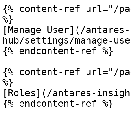
{% content-ref url="/pa
%}

[Manage User](/antares-
hub/settings/manage-use
{% endcontent-ref %}

{% content-ref url="/pa
%}

[Roles](/antares-insigh