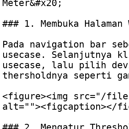
Meter&#x20;

### 1. Membuka Halaman 
Pada navigation bar seb
usecase. Selanjutnya kl
usecase, lalu pilih dev
thersholdnya seperti ga
<figure><img src="/file
alt=""><figcaption></fi
### 2. Mengatur Threshol