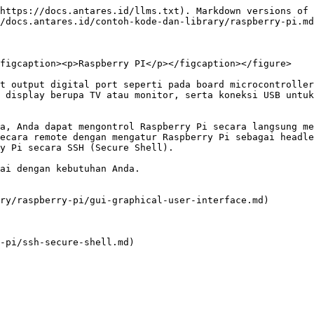
https://docs.antares.id/llms.txt). Markdown versions of 
/docs.antares.id/contoh-kode-dan-library/raspberry-pi.md
figcaption><p>Raspberry PI</p></figcaption></figure>

t output digital port seperti pada board microcontroller
 display berupa TV atau monitor, serta koneksi USB untuk
a, Anda dapat mengontrol Raspberry Pi secara langsung me
ecara remote dengan mengatur Raspberry Pi sebagai headle
y Pi secara SSH (Secure Shell).

ai dengan kebutuhan Anda.

ry/raspberry-pi/gui-graphical-user-interface.md)

-pi/ssh-secure-shell.md)
