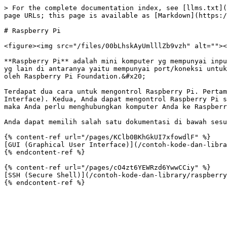
> For the complete documentation index, see [llms.txt](
page URLs; this page is available as [Markdown](https:/
# Raspberry Pi

<figure><img src="/files/00bLhskAyUmlllZb9vzh" alt=""><
**Raspberry Pi** adalah mini komputer yg mempunyai inpu
yg lain di antaranya yaitu mempunyai port/koneksi untuk
oleh Raspberry Pi Foundation.&#x20;

Terdapat dua cara untuk mengontrol Raspberry Pi. Pertam
Interface). Kedua, Anda dapat mengontrol Raspberry Pi s
maka Anda perlu menghubungkan komputer Anda ke Raspberr
Anda dapat memilih salah satu dokumentasi di bawah sesu
{% content-ref url="/pages/KClb0BKhGkUI7xfowdlF" %}

[GUI (Graphical User Interface)](/contoh-kode-dan-libra
{% endcontent-ref %}

{% content-ref url="/pages/cO4zt6YEWRzd6YwwCCiy" %}

[SSH (Secure Shell)](/contoh-kode-dan-library/raspberry