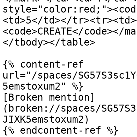
style="color:red;"><cod
<td>5</td></tr><tr><td>
<code>CREATE</code></ma
</tbody></table>

{% content-ref 
url="/spaces/SG57S3sc1Y
5emstoxum2" %}

[Broken mention]
(broken://spaces/SG57S3
JIXK5emstoxum2)

{% endcontent-ref %}
