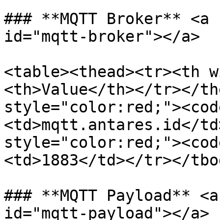
### **MQTT Broker** <a 
id="mqtt-broker"></a>

<table><thead><tr><th w
<th>Value</th></tr></th
style="color:red;"><cod
<td>mqtt.antares.id</td
style="color:red;"><cod
<td>1883</td></tr></tbo
### **MQTT Payload** <a
id="mqtt-payload"></a>
