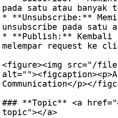
pada satu atau banyak t
* **Unsubscribe:** Memi
unsubscribe pada satu a
* **Publish:** Kembali 
melempar request ke cli
<figure><img src="/file
alt=""><figcaption><p>A
Communication</p></figc
### **Topic** <a href="
topic"></a>
