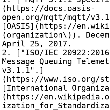
(https://docs.oasis-
open.org/mqtt/mqtt/v3.1
[OASIS](https://en.wiki
(organization\)). Decem
April 25, 2017.

2. ["ISO/IEC 20922:2016
Message Queuing Telemet
v3.1.1".]
(https://www.iso.org/st
[International Organiza
(https://en.wikipedia.o