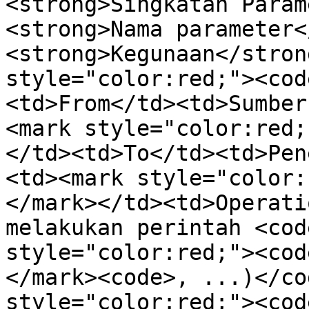
<strong>Singkatan Param
<strong>Nama parameter<
<strong>Kegunaan</stron
style="color:red;"><cod
<td>From</td><td>Sumber
<mark style="color:red;
</td><td>To</td><td>Pen
<td><mark style="color:
</mark></td><td>Operati
melakukan perintah <cod
style="color:red;"><cod
</mark><code>, ...)</co
style="color:red;"><cod