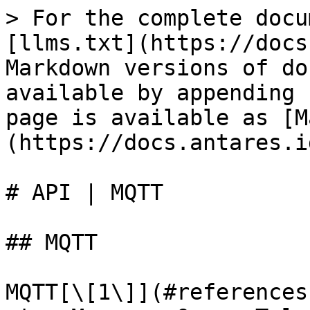
> For the complete docu
[llms.txt](https://docs
Markdown versions of do
available by appending 
page is available as [M
(https://docs.antares.i
# API | MQTT

## MQTT

MQTT[\[1\]](#references