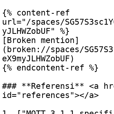
{% content-ref 
url="/spaces/SG57S3sc1Y
yJLHWZobUF" %}

[Broken mention]
(broken://spaces/SG57S3
eX9myJLHWZobUF)

{% endcontent-ref %}

### **Referensi** <a hr
id="references"></a>

1. ["MQTT 3.1.1 specifi