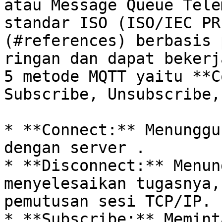
atau Message Queue Tele
standar ISO (ISO/IEC PR
(#references) berbasis 
ringan dan dapat bekerj
5 metode MQTT yaitu **C
Subscribe, Unsubscribe,
* **Connect:** Menunggu
dengan server .

* **Disconnect:** Menun
menyelesaikan tugasnya,
pemutusan sesi TCP/IP.

* **Subscribe:** Memint