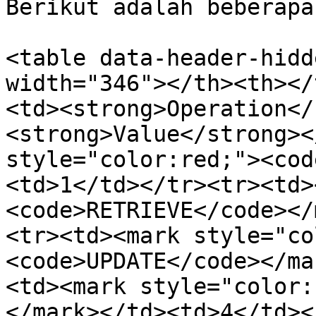
Berikut adalah beberapa
<table data-header-hidd
width="346"></th><th></
<td><strong>Operation</
<strong>Value</strong><
style="color:red;"><cod
<td>1</td></tr><tr><td>
<code>RETRIEVE</code></
<tr><td><mark style="co
<code>UPDATE</code></ma
<td><mark style="color:
</mark></td><td>4</td><