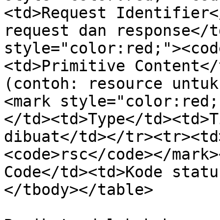
<td>Request Identifier<
request dan response</t
style="color:red;"><cod
<td>Primitive Content</
(contoh: resource untuk
<mark style="color:red;
</td><td>Type</td><td>T
dibuat</td></tr><tr><td
<code>rsc</code></mark>
Code</td><td>Kode statu
</tbody></table>
