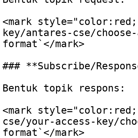
<mark style="color:red;
key/antares-cse/choose-
format`</mark>

### **Subscribe/Respons
Bentuk topik respons:

<mark style="color:red;
cse/your-access-key/cho
format`</mark>
